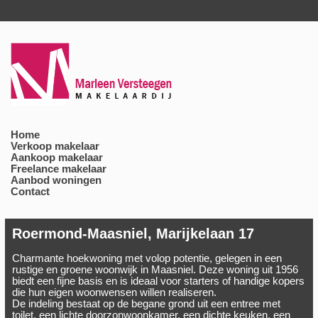
Home
Verkoop makelaar
Aankoop makelaar
Freelance makelaar
Aanbod woningen
Contact
Roermond-Maasniel, Marijkelaan 17
Charmante hoekwoning met volop potentie, gelegen in een
rustige en groene woonwijk in Maasniel. Deze woning uit 1956
biedt een fijne basis en is ideaal voor starters of handige kopers
die hun eigen woonwensen willen realiseren.
De indeling bestaat op de begane grond uit een entree met
toilet, een lichte doorzonwoonkamer, een dichte keuken, een