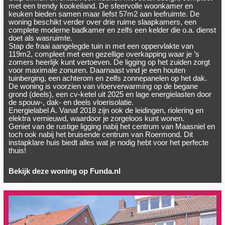
met een trendy kookeiland. De sfeervolle woonkamer en
keuken bieden samen maar liefst 57m2 aan leefruimte. De
woning beschikt verder over drie ruime slaapkamers, een
complete moderne badkamer en zelfs een kelder die o.a. dienst
doet als wasruimte.
Stap de fraai aangelegde tuin in met een oppervlakte van
119m2, compleet met een gezellige overkapping waar je ’s
zomers heerlijk kunt vertoeven. De ligging op het zuiden zorgt
voor maximale zonuren. Daarnaast vind je een houten
tuinberging, een achterom en zelfs zonnepanelen op het dak.
De woning is voorzien van vloerverwarming op de begane
grond (deels), een cv-ketel uit 2025 en lage energielasten door
de spouw-, dak- en deels vloerisolatie.
Energielabel A. Vanaf 2018 zijn ook de leidingen, riolering en
elektra vernieuwd, waardoor je zorgeloos kunt wonen.
Geniet van de rustige ligging nabij het centrum van Maasniel en
toch ook nabij het bruisende centrum van Roermond. Dit
instapklare huis biedt alles wat je nodig hebt voor het perfecte
thuis!
Bekijk deze woning op Funda.nl