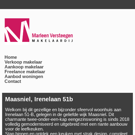
Home
Verkoop makelaar
Aankoop makelaar
Freelance makelaar
Aanbod woningen
Contact
Maasniel, Irenelaan 51b
Welkom bij dit gezellige en bijzonder sfeervol woonhuis aan
Irenelaan 51-B, gelegen in de geliefde wijk Maasniel. Dit
charmante twee-onder-een-kap eengezinswoning is sinds 2018
volledig gemoderniseerd en uitgebreid met een riante aanbouw
voor de leefkeuken.
Stap binnen en ontdek een keuken met strak design, compleet