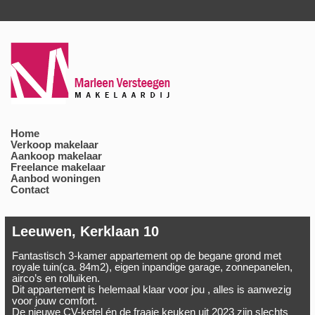
Home
Verkoop makelaar
Aankoop makelaar
Freelance makelaar
Aanbod woningen
Contact
Leeuwen, Kerklaan 10
Fantastisch 3-kamer appartement op de begane grond met
royale tuin(ca. 84m2), eigen inpandige garage, zonnepanelen,
airco’s en rolluiken.
Dit appartement is helemaal klaar voor jou , alles is aanwezig
voor jouw comfort.
De nieuwe CV-ketel én de fraaie keuken uit 2023 zijn slechts