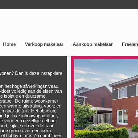
Home
Verkoop makelaar
Aankoop makelaar
Freela
wonen? Dan is deze instapklare
 en het hoge afwerkingsniveau.
doet volledig aan de eisen van
nde isolatie en duurzame
fortabel. De ruime woonkamer
 een warme uitstraling, voorzien
n naar de tuin. Het absolute
vind je luxe inbouwapparatuur,
te voor een gezellige eethoek.
nd, kijk je uit over de fraai
gane grond over een extra
r of hobbyruimte. Zo combineer