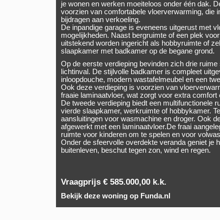
je wonen en werken moeiteloos onder één dak. D
voorzien van comfortabele vloerverwarming, die 
bijdragen aan verkoeling.
De inpandige garage is eveneens uitgerust met vl
mogelijkheden. Naast bergruimte of een plek voor
uitstekend worden ingericht als hobbyruimte of 
slaapkamer met badkamer op de begane grond.
Op de eerste verdieping bevinden zich drie ruime
lichtinval. De stijlvolle badkamer is compleet uitg
inloopdouche, modern wastafelmeubel en een twee
Ook deze verdieping is voorzien van vloerverwar
fraaie laminaatvloer, wat zorgt voor extra comfort 
De tweede verdieping biedt een multifunctionele ru
vierde slaapkamer, werkruimte of hobbykamer. Te
aansluitingen voor wasmachine en droger. Ook dez
afgewerkt met een laminaatvloer.De fraai aangeleg
ruimte voor kinderen om te spelen en voor volw
Onder de sfeervolle overdekte veranda geniet je h
buitenleven, beschut tegen zon, wind en regen.
Vraagprijs € 585.000,00 k.k.
Bekijk deze woning op Funda.nl