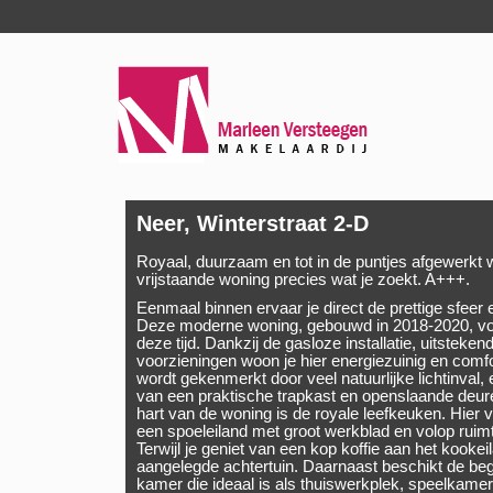
Neer, Winterstraat 2-D
Royaal, duurzaam en tot in de puntjes afgewerkt 
vrijstaande woning precies wat je zoekt. A+++.
Eenmaal binnen ervaar je direct de prettige sfeer
Deze moderne woning, gebouwd in 2018-2020, vol
deze tijd. Dankzij de gasloze installatie, uitsteke
voorzieningen woon je hier energiezuinig en com
wordt gekenmerkt door veel natuurlijke lichtinval,
van een praktische trapkast en openslaande deure
hart van de woning is de royale leefkeuken. Hier 
een spoeleiland met groot werkblad en volop ruim
Terwijl je geniet van een kop koffie aan het kookeila
aangelegde achtertuin. Daarnaast beschikt de be
kamer die ideaal is als thuiswerkplek, speelkame