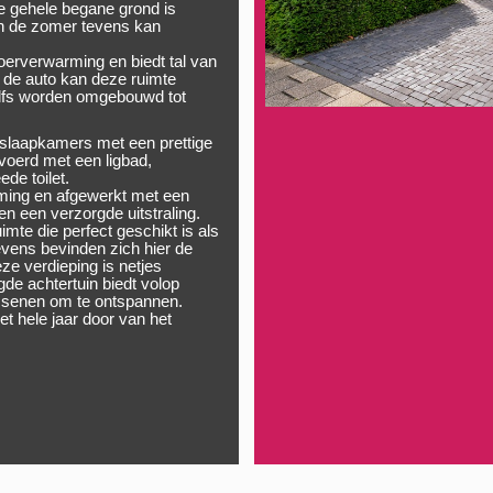
e gehele begane grond is
in de zomer tevens kan
oerverwarming en biedt tal van
 de auto kan deze ruimte
zelfs worden omgebouwd tot
 slaapkamers met een prettige
evoerd met een ligbad,
de toilet.
ming en afgewerkt met een
en een verzorgde uitstraling.
imte die perfect geschikt is als
vens bevinden zich hier de
e verdieping is netjes
de achtertuin biedt volop
assenen om te ontspannen.
et hele jaar door van het