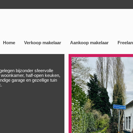
Home
Verkoop makelaar
Aankoop makelaar
Freela
elegen bijzonder sfeervolle
e woonkamer, half-open keuken,
dige garage en gezellige tuin
k.