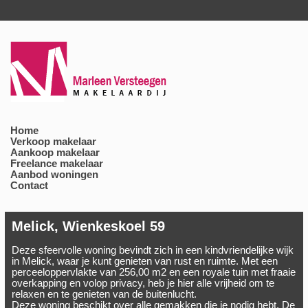
Home
Verkoop makelaar
Aankoop makelaar
Freelance makelaar
Aanbod woningen
Contact
Melick, Wienkeskoel 59
Deze sfeervolle woning bevindt zich in een kindvriendelijke wijk
in Melick, waar je kunt genieten van rust en ruimte. Met een
perceeloppervlakte van 256,00 m2 en een royale tuin met fraaie
overkapping en volop privacy, heb je hier alle vrijheid om te
relaxen en te genieten van de buitenlucht.
Deze woning beschikt over alle gemakken die je nodig hebt. De